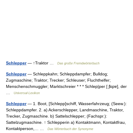
Schlepper
— ↑Traktor …
Das große Fremdwörterbuch
Schlepper
— Schleppkahn; Schleppdampfer; Bulldog;
Zugmaschine; Traktor; Trecker; Schleuser; Fluchthelfer;
Menschenschmuggler; Marktschreier * * * Schlep|per [ ʃlɛpɐ], der
…
Universal-Lexikon
Schlepper
— 1. Boot, [Schlepp]schiff, Wasserfahrzeug; (Seew.):
Schleppdampfer. 2. a) Ackerschlepper, Landmaschine, Traktor,
Trecker, Zugmaschine. b) Sattelschlepper; (Fachspr.):
Sattelzugmaschine. ↑ Schlepperin a) Kontaktmann, Kontaktfrau,
Kontaktperson,… …
Das Wörterbuch der Synonyme