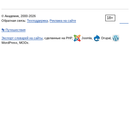
© Академик, 2000-2026
18+
Обратная связь:
Техподдержка
,
Реклама на сайте
👣 Путешествия
Экспорт словарей на сайты
, сделанные на PHP,
Joomla,
Drupal,
WordPress, MODx.