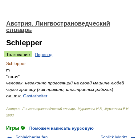
Австрия. Лингвострановедческий
словарь
Schlepper
Толкование
Перевод
Schlepper
m
"тягач"
человек, незаконно провозящий на своей машине людей
через границу (как правило, иностранных рабочих
)
см. тж.
Gastarbeiter
Австрия. Лингвострановедческий словарь
.
Муравлева Н.В., Муравлева Е.Н.
.
2003
.
Игры ⚽
Поможем написать курсовую
Schleicherlaufen
Schlick Moritz